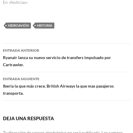
En «Noticias»
HIDROAVIÓN
HISTORIA
Navegación
ENTRADA ANTERIOR
de
Ryanair lanza su nuevo servicio de transfers impulsado por
Cartrawler.
entradas
ENTRADA SIGUIENTE
Iberia la que más crece. British Airways la que mas pasajeros
transporta.
DEJA UNA RESPUESTA
Tu dirección de correo electrónico no será publicada.
Los campos