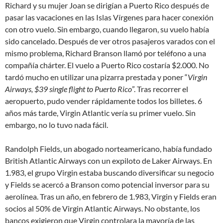
Richard y su mujer Joan se dirigían a Puerto Rico después de
pasar las vacaciones en las Islas Vírgenes para hacer conexión
con otro vuelo. Sin embargo, cuando llegaron, su vuelo había
sido cancelado. Después de ver otros pasajeros varados con el
mismo problema, Richard Branson llamó por teléfono a una
compañía chárter. El vuelo a Puerto Rico costaría $2.000. No
tardó mucho en utilizar una pizarra prestada y poner “
Virgin
Airways, $39 single flight to Puerto Rico
”. Tras recorrer el
aeropuerto, pudo vender rápidamente todos los billetes. 6
años más tarde, Virgin Atlantic vería su primer vuelo. Sin
embargo, no lo tuvo nada fácil.
Randolph Fields, un abogado norteamericano, había fundado
British Atlantic Airways con un expiloto de Laker Airways. En
1.983, el grupo Virgin estaba buscando diversificar su negocio
y Fields se acercó a Branson como potencial inversor para su
aerolínea. Tras un año, en febrero de 1.983, Virgin y Fields eran
socios al 50% de Virgin Atlantic Airways. No obstante, los
bancos exigieron que Virgin controlara la mayoría de las