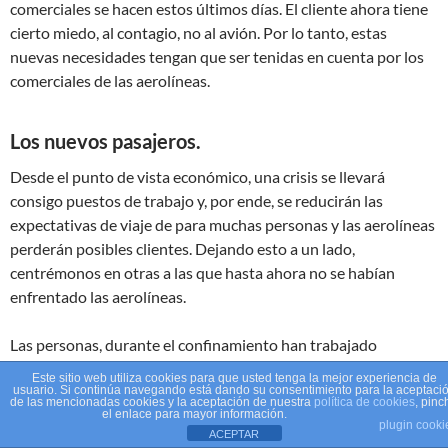
comerciales se hacen estos últimos días. El cliente ahora tiene
cierto miedo, al contagio, no al avión. Por lo tanto, estas
nuevas necesidades tengan que ser tenidas en cuenta por los
comerciales de las aerolíneas.
Los nuevos pasajeros.
Desde el punto de vista económico, una crisis se llevará
consigo puestos de trabajo y, por ende, se reducirán las
expectativas de viaje de para muchas personas y las aerolíneas
perderán posibles clientes. Dejando esto a un lado,
centrémonos en otras a las que hasta ahora no se habían
enfrentado las aerolíneas.
Las personas, durante el confinamiento han trabajado
utilizando herramientas telemáticas, se han tenido que
Este sitio web utiliza cookies para que usted tenga la mejor experiencia de
acostumbrar a la fuerza y, puede que en el futuro se ahorren la
usuario. Si continúa navegando está dando su consentimiento para la aceptaci
de las mencionadas cookies y la aceptación de nuestra
política de cookies
, pinc
necesidad de coger un avión. Un punto importante son las
el enlace para mayor información.
plugin cooki
ACEPTAR
condiciones del viaje. Quizá el cliente que desee, o se vea en la