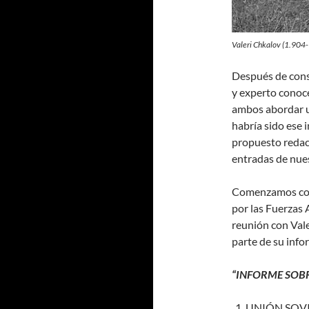
Valeri Chkalov (1.904-
Después de consu
y experto conoce
ambos abordar u
habría sido ese 
propuesto redact
entradas de nues
Comenzamos con 
por las Fuerzas 
reunión con Valer
parte de su info
“INFORME SOBR
UNIÓN SOV