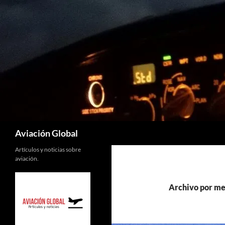
Saltar
al
contenido
Buscar
Aviación Global
Artículos y noticias sobre
aviación.
Archivo por me