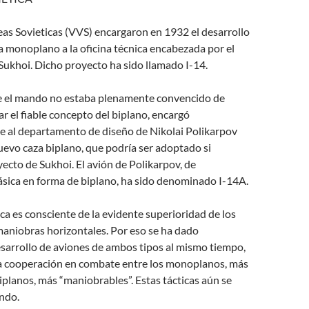
as Sovieticas (VVS) encargaron en 1932 el desarrollo
 monoplano a la oficina técnica encabezada por el
Sukhoi. Dicho proyecto ha sido llamado I-14.
 el mando no estaba plenamente convencido de
 el fiable concepto del biplano, encargó
 al departamento de diseño de Nikolai Polikarpov
uevo caza biplano, que podría ser adoptado si
yecto de Sukhoi. El avión de Polikarpov, de
ásica en forma de biplano, ha sido denominado I-14A.
ca es consciente de la evidente superioridad de los
maniobras horizontales. Por eso se ha dado
esarrollo de aviones de ambos tipos al mismo tiempo,
 cooperación en combate entre los monoplanos, más
biplanos, más “maniobrables”. Estas tácticas aún se
ndo.