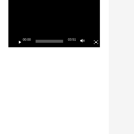
Player
00:00
03:51