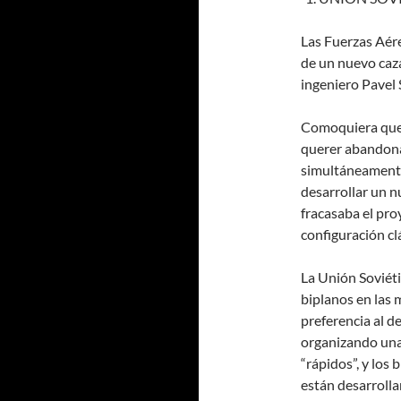
Las Fuerzas Aére
de un nuevo caza
ingeniero Pavel 
Comoquiera que
querer abandonar
simultáneamente
desarrollar un n
fracasaba el pro
configuración cl
La Unión Soviéti
biplanos en las 
preferencia al d
organizando una
“rápidos”, y los 
están desarrolla