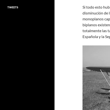
Si todo esto hub
TWEETS
disminución de l
monoplanos capa
biplanos existen
totalmente las t
Española y la S