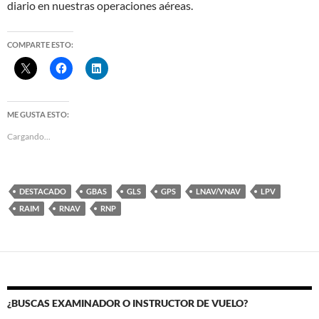
diario en nuestras operaciones aéreas.
COMPARTE ESTO:
ME GUSTA ESTO:
Cargando...
DESTACADO
GBAS
GLS
GPS
LNAV/VNAV
LPV
RAIM
RNAV
RNP
¿BUSCAS EXAMINADOR O INSTRUCTOR DE VUELO?