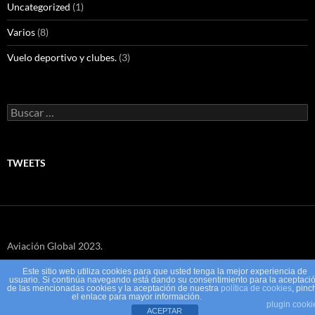
Uncategorized
(1)
Varios
(8)
Vuelo deportivo y clubes.
(3)
Buscar:
TWEETS
Aviación Global 2023.
Este sitio web utiliza cookies para que usted tenga la mejor experiencia de
usuario. Si continúa navegando está dando su consentimiento para la aceptaci
de las mencionadas cookies y la aceptación de nuestra
política de cookies
, pinc
el enlace para mayor información.
Funciona gracias a WordPress
plugin cooki
ACEPTAR