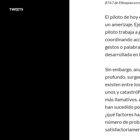
B767 de Ethiopian en e
TWEETS
El piloto de hoy
un amerizaje. Ej
piloto trabaja a
coordinando acc
gestos o palabr
desarrollada en 
Sin embargo, ana
profundo, surgen
existen entre lo
unos y catastró
más llamativos. A
han sucedido po
¿qué factores ha
número de proba
satisfactoriame