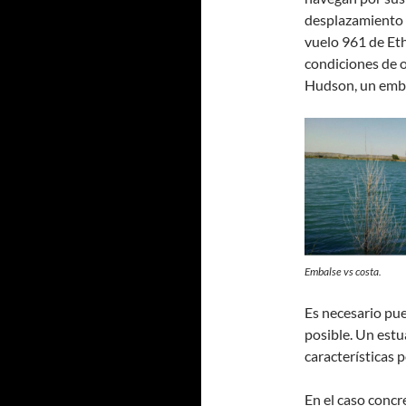
desplazamiento d
vuelo 961 de Eth
condiciones de ol
Hudson, un emba
Embalse vs costa.
Es necesario pue
posible. Un estu
características 
En el caso concr