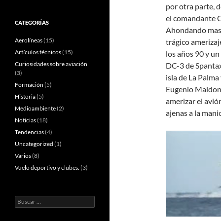
por otra parte, 
el comandante Ch
CATEGORÍAS
Ahondando mas e
Aerolíneas
(15)
trágico amerizaj
Artículos técnicos
(15)
los años 90 y un
Curiosidades sobre aviación
DC-3 de Spantax 
(3)
isla de La Palma
Formación
(5)
Eugenio Maldona
Historia
(5)
amerizar el avió
Medioambiente
(2)
ajenas a la man
Noticias
(18)
Tendencias
(4)
Uncategorized
(1)
Varios
(8)
Vuelo deportivo y clubes.
(3)
Buscar: