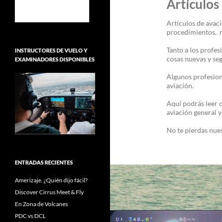
Artículos
Artículos de avac
procedimientos, m
Tanto a los profe
INSTRUCTORES DE VUELO Y
cosas nuevas y se
EXAMINADORES DISPONIBLES
Algunos profesion
aviación.
Aquí podrás leer 
aviación general y 
No te pierdas nue
ENTRADAS RECIENTES
Amerizaje. ¿Quién dijo fácil?
Discover Cirrus Meet & Fly
En Zona de Volcanes
PDC vs DCL