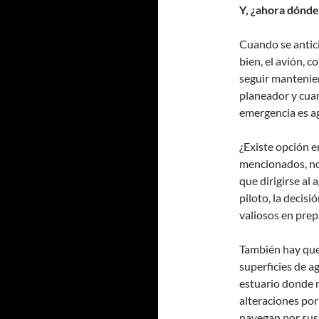
Y, ¿ahora dónde
Cuando se antici
bien, el avión, 
seguir mantenien
planeador y cuand
emergencia es ag
¿Existe opción e
mencionados, no 
que dirigirse al 
piloto, la decis
valiosos en prepa
También hay que 
superficies de a
estuario donde n
alteraciones por
navegan por sus