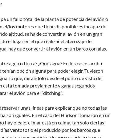
?
pa un fallo total de la planta de potencia del avión o
con el/los motores que tiene disponible es incapaz de
do altitud, se ha de convertir al avión en un gran
o el lugar en el que realizar el aterrizaje de
ua, hay que convertir al avión en un barco con alas.
ntre agua o tierra? ¿Qué agua? En los casos arriba
tenían opción alguna para poder elegir. Tuvieron
agua, lo que, mirándolo desde el punto de vista del
ión está tomada previamente y ganas segundos
rar el avión para el “ditching”.
reservar unas líneas para explicar que no todas las
gua son iguales. En el caso del Hudson, tomaron en un
o hay oleaje, el mar está en calma, tan solo ciertas
 días ventosos o el producido por los barcos que
 aguas, no muy grandes, de poco calado y de poco