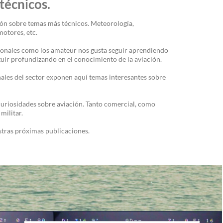
 técnicos.
ión sobre temas más técnicos. Meteorología,
otores, etc.
sionales como los amateur nos gusta seguir aprendiendo
guir profundizando en el conocimiento de la aviación.
ales del sector exponen aquí temas interesantes sobre
curiosidades sobre aviación. Tanto comercial, como
militar.
stras próximas publicaciones.