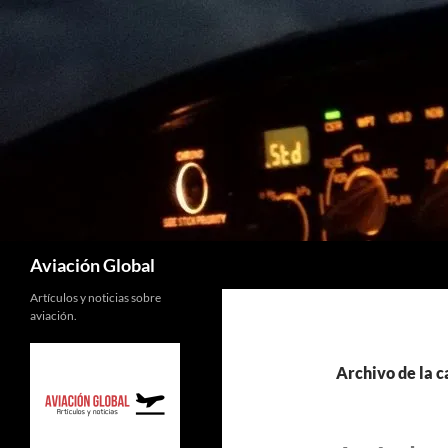
Saltar
al
contenido
Buscar
Aviación Global
Artículos y noticias sobre
aviación.
Archivo de la c