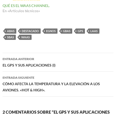
QUÉ ES EL WAAS CHANNEL.
En «Artículos técnicos»
ABAS
DESTACADO
EGNOS
GBAS
GPS
LAAS
SBAS
WAAS
Navegación
ENTRADA ANTERIOR
de
EL GPS Y SUS APLICACIONES (I)
entradas
ENTRADA SIGUIENTE
CÓMO AFECTA LA TEMPERATURA Y LA ELEVACIÓN A LOS
AVIONES. «HOT & HIGH».
2 COMENTARIOS SOBRE “EL GPS Y SUS APLICACIONES