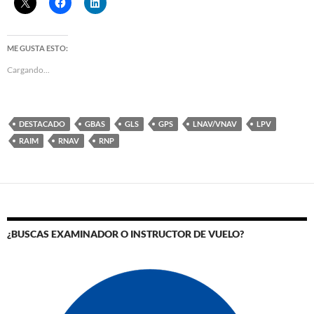
ME GUSTA ESTO:
Cargando...
DESTACADO
GBAS
GLS
GPS
LNAV/VNAV
LPV
RAIM
RNAV
RNP
¿BUSCAS EXAMINADOR O INSTRUCTOR DE VUELO?