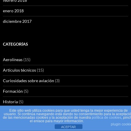
febrero 2018
enero 2018
diciembre 2017
CATEGORÍAS
Aerolíneas
(15)
Artículos técnicos
(15)
Curiosidades sobre aviación
(3)
Formación
(5)
Historia
(5)
Este sitio web utiliza cookies para que usted tenga la mejor experiencia de
Medioambiente
(2)
usuario. Si continúa navegando está dando su consentimiento para la aceptaci
de las mencionadas cookies y la aceptación de nuestra
política de cookies
, pinc
el enlace para mayor información.
Noticias
(18)
plugin cooki
ACEPTAR