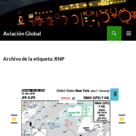
Saltar
al
contenido
Buscar
Aviación Global
MENÚ
PRINCI
Archivo de la etiqueta: RNP