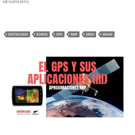
ME GUSTA ESTO:
DESTACADO
EGNOS
GPS
RNP
SBAS
WAAS