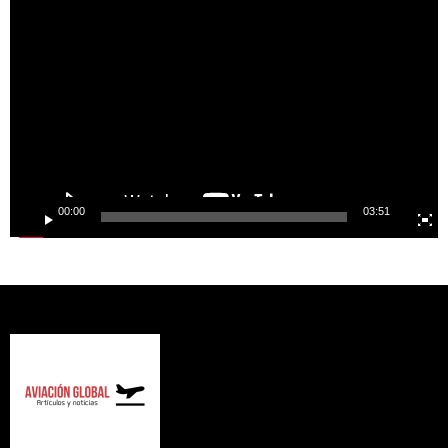
Video
Player
00:00
03:51