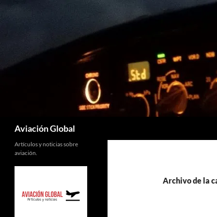
Saltar
al
contenido
Buscar
Aviación Global
Artículos y noticias sobre
aviación.
Archivo de la 