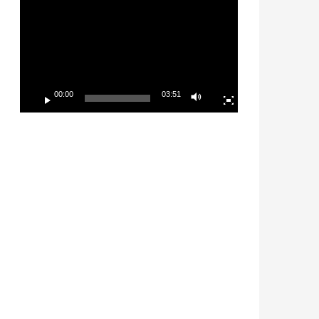
Player
00:00
03:51