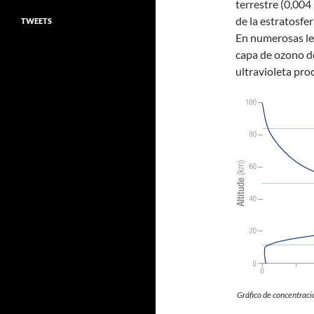
terrestre (0,004
de la estratosfe
TWEETS
En numerosas lec
capa de ozono de
ultravioleta proc
Gráfico de concentraci