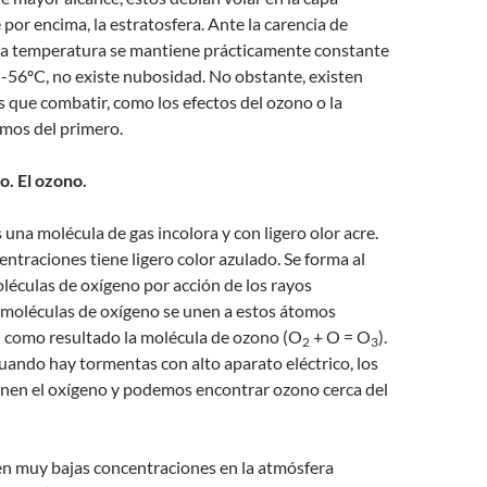
or encima, la estratosfera. Ante la carencia de
a temperatura se mantiene prácticamente constante
 -56ºC, no existe nubosidad. No obstante, existen
que combatir, como los efectos del ozono o la
emos del primero.
. El ozono.
s una molécula de gas incolora y con ligero olor acre.
ntraciones tiene ligero color azulado. Se forma al
oléculas de oxígeno por acción de los rayos
s moléculas de oxígeno se unen a estos átomos
n como resultado la molécula de ozono (O
+ O = O
).
2
3
uando hay tormentas con alto aparato eléctrico, los
en el oxígeno y podemos encontrar ozono cerca del
en muy bajas concentraciones en la atmósfera