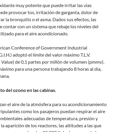
xidante muy potente que puede irritar las vías
uede provocar tos, irritación de garganta, dolor de
r la bronquitis o el asma. Dados sus efectos, las
 contar con un sistema que rebaje los niveles del
tilizado para el aire acondicionado.
erican Conference of Government Industrial
.I.H.) adoptó el límite del valor máximo T.L.V.
 Value) de 0,1 partes por millón de volumen (pmmv).
 máximo para una persona trabajando 8 horas al día,
mana.
to del ozono en las cabinas.
izan el aire de la atmósfera para su acondicionamiento
tripulantes como los pasajeros puedan respirar el aire
ambientales adecuadas de temperatura, presión y
a aparición de los reactores, las altitudes a las que