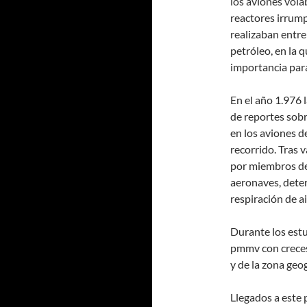
los aviones vola
reactores irrump
realizaban entre 
petróleo, en la 
importancia par
En el año 1.976
de reportes sobr
en los aviones d
recorrido. Tras v
por miembros de 
aeronaves, deter
respiración de a
Durante los estu
pmmv con creces.
y de la zona geo
Llegados a este 