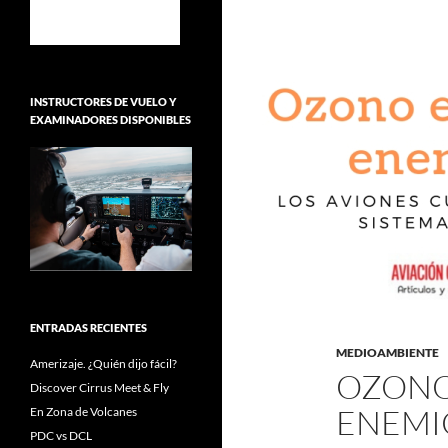
INSTRUCTORES DE VUELO Y
EXAMINADORES DISPONIBLES
ENTRADAS RECIENTES
MEDIOAMBIENTE
Amerizaje. ¿Quién dijo fácil?
OZONO 
Discover Cirrus Meet & Fly
ENEMIG
En Zona de Volcanes
PDC vs DCL