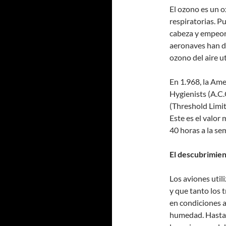
El ozono es un o
respiratorias. P
cabeza y empeora
aeronaves han de
ozono del aire u
En 1.968, la Am
Hygienists (A.C.G
(Threshold Limit
Este es el valor
40 horas a la se
El descubrimien
Los aviones util
y que tanto los 
en condiciones 
humedad. Hasta l