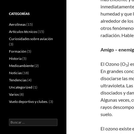
inmediatamente p
humedad y que l
CATEGORÍAS
alrededor de los
Aerolíneas
(15)
otros fenómenos 
Artículos técnicos
(15)
radiación. Habl
Curiosidades sobre aviación
(3)
Amigo – enemigo
Formación
(5)
Historia
(5)
El Ozono (O
) e
3
Medioambiente
(2)
En grandes conce
Noticias
(18)
disociarse las m
Tendencias
(4)
ultravioleta. La
Uncategorized
(1)
disociados y da
Varios
(8)
Algunas veces, c
Vuelo deportivo y clubes.
(3)
rayos descompon
suelo.
Buscar:
El ozono existe 