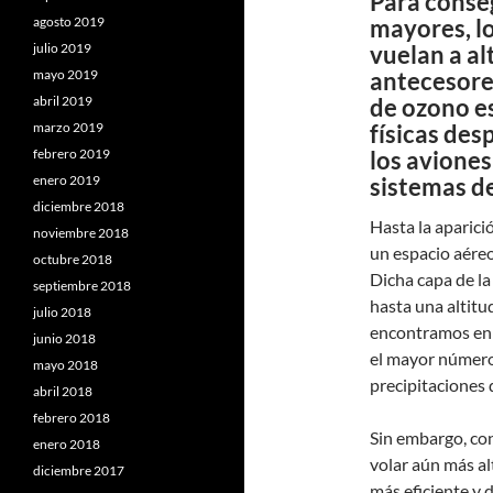
Para conse
agosto 2019
mayores, l
julio 2019
vuelan a a
mayo 2019
antecesores
abril 2019
de ozono es
marzo 2019
físicas des
febrero 2019
los avione
enero 2019
sistemas d
diciembre 2018
Hasta la aparició
noviembre 2018
un espacio aéreo 
octubre 2018
Dicha capa de la
septiembre 2018
hasta una altitu
julio 2018
encontramos en l
junio 2018
el mayor número
mayo 2018
precipitaciones d
abril 2018
febrero 2018
Sin embargo, con
enero 2018
volar aún más al
diciembre 2017
más eficiente y 