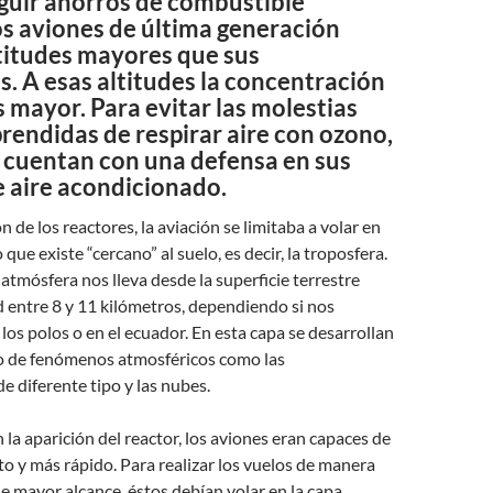
guir ahorros de combustible
os aviones de última generación
ltitudes mayores que sus
. A esas altitudes la concentración
 mayor. Para evitar las molestias
prendidas de respirar aire con ozono,
s cuentan con una defensa en sus
e aire acondicionado.
n de los reactores, la aviación se limitaba a volar en
que existe “cercano” al suelo, es decir, la troposfera.
 atmósfera nos lleva desde la superficie terrestre
d entre 8 y 11 kilómetros, dependiendo si nos
os polos o en el ecuador. En esta capa se desarrollan
 de fenómenos atmosféricos como las
e diferente tipo y las nubes.
 la aparición del reactor, los aviones eran capaces de
to y más rápido. Para realizar los vuelos de manera
de mayor alcance, éstos debían volar en la capa