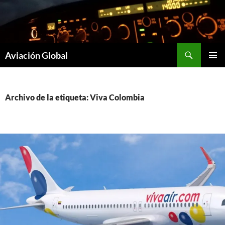
Saltar
al
contenido
Buscar
Aviación Global
MENÚ
PRINCI
Archivo de la etiqueta: Viva Colombia