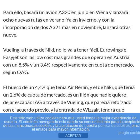
Para ello, basará un avión A320 en junio en Viena y lanzará
ocho nuevas rutas en verano. Ya en invierno, y con la
incorporación de dos A321 mas en noviembre, lanzará otras
nueve.
Vueling, a través de Niki, no lo va a tener fácil, Eurowings e
Easyjet son las low cost mas grandes que operan en Austria
con un 8,5% y un 3,4% respectivamente en cuota de mercado,
según OAG.
El hueco de un 4,4% que tenía Air Berlin, y el de Niki, que tenía
un 2,6% de cuota de mercado, es un filón que nadie quiere
dejar escapar. IAG a través de Vueling, que parecía reforzado
con el acuerdo previo, y la entrada de Wizzair, tendrá que
realizar un esfuerzo extraordinario.
Este sitio web utiliza cookies para que usted tenga la mejor experiencia de
usuario. Si continúa navegando está dando su consentimiento para la aceptaci
de las mencionadas cookies y la aceptación de nuestra
política de cookies
, pinc
el enlace para mayor información.
plugin cooki
ACEPTAR