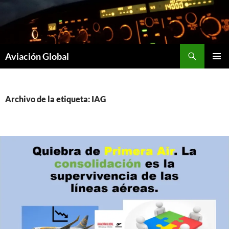
Saltar
al
contenido
Buscar
Aviación Global
MENÚ
PRINCI
Archivo de la etiqueta: IAG