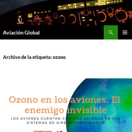
Saltar
al
contenido
Buscar
Aviación Global
MENÚ
PRINCI
Archivo de la etiqueta: ozono