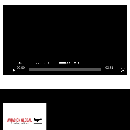
Video
Player
00:00
03:51